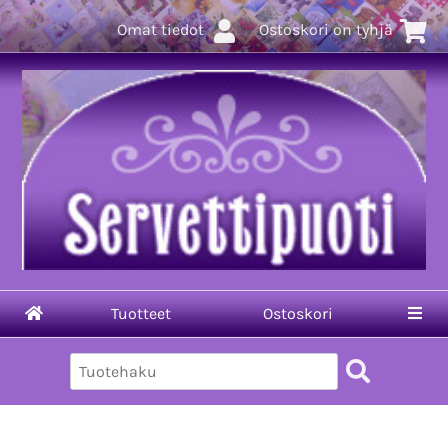
Omat tiedot
Ostoskori on tyhjä
Tuotteet
Ostoskori