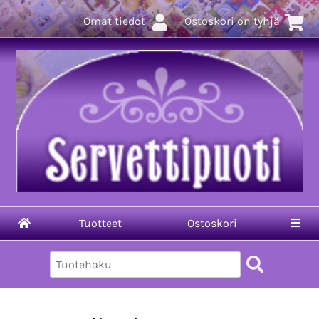
Omat tiedot
Ostoskori on tyhjä
Tuotteet
Ostoskori