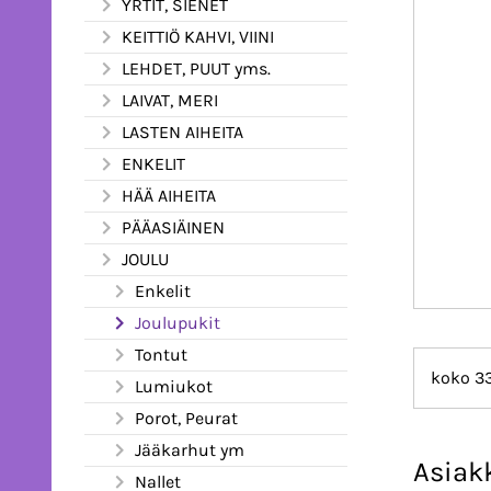
YRTIT, SIENET
KEITTIÖ KAHVI, VIINI
LEHDET, PUUT yms.
LAIVAT, MERI
LASTEN AIHEITA
ENKELIT
HÄÄ AIHEITA
PÄÄASIÄINEN
JOULU
Enkelit
Joulupukit
Tontut
koko 3
Lumiukot
Porot, Peurat
Jääkarhut ym
Asiak
Nallet