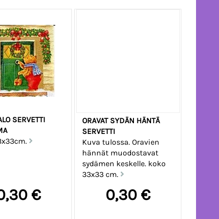
ALO SERVETTI
ORAVAT SYDÄN HÄNTÄ
MA
SERVETTI
3x33cm.
Kuva tulossa. Oravien
hännät muodostavat
sydämen keskelle. koko
33x33 cm.
0,30 €
0,30 €