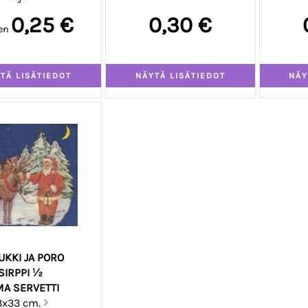
0,25 €
0,30 €
en
UKKI JA PORO
SIRPPI ½
A SERVETTI
3x33 cm.