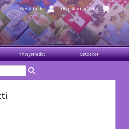
Omat tiedot
Ostoskori on tyhjä
Yhteystiedot
Ostoskori
ti