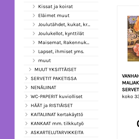
Kissat ja koirat
Eläimet muut
Joulutähdet, kukat, kranssit
Joulukellot, kynttilät
Maisemat, Rakennukset
Lapset, ihmiset yms.
muut
MUUT YKSITTÄISET
VANHAH
SERVETIT PAKETISSA
MALJA
NENÄLIINAT
SERVET
koko 3
WC-PAPERIT kuviolliset
HÄÄT ja RISTIÄISET
KAITALIINAT kertakäyttö
KANKAAT mm. tilkkutyö
ASKARTELUTARVIKKEITA