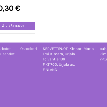
0,30 €
tiedot
Ostoskori
SERVETTIPUOTI Kinnari Maria
puh
tusehdot
Tmi Kimara, Urjala
kima
Tolvantie 136
Y-tu
FI-31700, Urjala as.
FINLAND