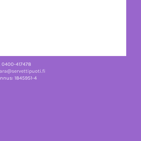
. 0400-417478
ra@servettipuoti.fi
nnus: 1845951-4