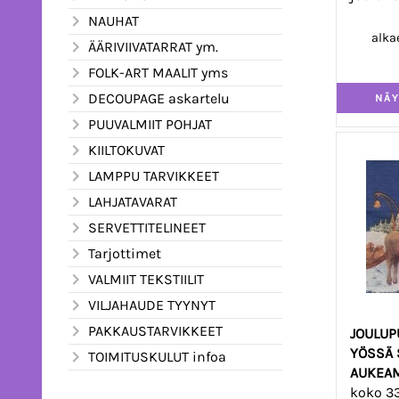
NAUHAT
alka
ÄÄRIVIIVATARRAT ym.
FOLK-ART MAALIT yms
DECOUPAGE askartelu
PUUVALMIIT POHJAT
KIILTOKUVAT
LAMPPU TARVIKKEET
LAHJATAVARAT
SERVETTITELINEET
Tarjottimet
VALMIIT TEKSTIILIT
VILJAHAUDE TYYNYT
PAKKAUSTARVIKKEET
JOULUP
YÖSSÄ 
TOIMITUSKULUT infoa
AUKEAM
koko 3