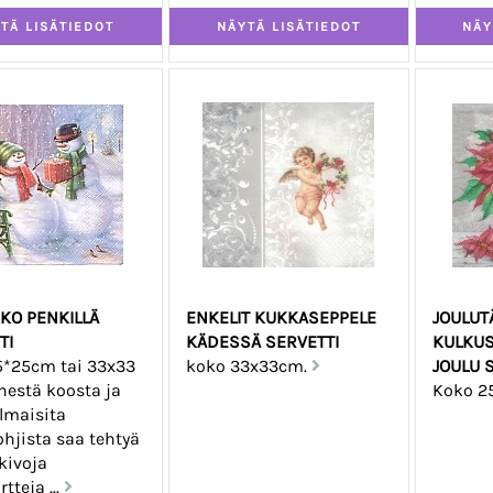
KO PENKILLÄ
ENKELIT KUKKASEPPELE
JOULUT
TI
KÄDESSÄ SERVETTI
KULKUS
5*25cm tai 33x33
koko 33x33cm.
JOULU 
nestä koosta ja
Koko 2
lmaisita
ohjista saa tehtyä
kivoja
tteja ...