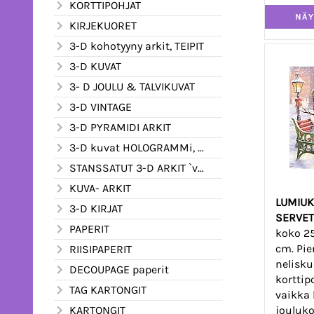
KORTTIPOHJAT
KIRJEKUORET
3-D kohotyyny arkit, TEIPIT
3-D KUVAT
3- D JOULU & TALVIKUVAT
3-D VINTAGE
3-D PYRAMIDI ARKIT
3-D kuvat HOLOGRAMMi, kimalle ym.
STANSSATUT 3-D ARKIT `valmiiksi leikatut
KUVA- ARKIT
LUMIUK
3-D KIRJAT
SERVET
PAPERIT
koko 2
cm. Pie
RIISIPAPERIT
nelisku
DECOUPAGE paperit
korttip
TAG KARTONGIT
vaikka 
joulukor
KARTONGIT