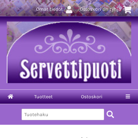
Omat tiedot
Ostoskori on tyhjä
Tuotteet
Ostoskori