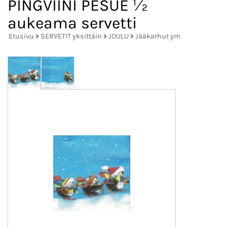
PINGVIINI PESUE ½
aukeama servetti
Etusivu
>
SERVETIT yksittäin
>
JOULU
>
Jääkarhut ym