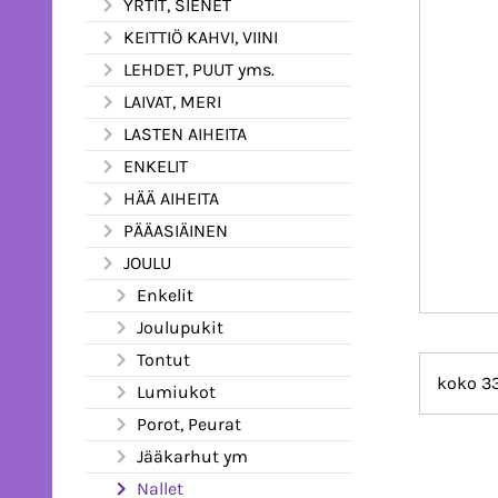
YRTIT, SIENET
KEITTIÖ KAHVI, VIINI
LEHDET, PUUT yms.
LAIVAT, MERI
LASTEN AIHEITA
ENKELIT
HÄÄ AIHEITA
PÄÄASIÄINEN
JOULU
Enkelit
Joulupukit
Tontut
koko 3
Lumiukot
Porot, Peurat
Jääkarhut ym
Nallet