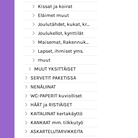
Kissat ja koirat
Eläimet muut
Joulutähdet, kukat, kranssit
Joulukellot, kynttilät
Maisemat, Rakennukset
Lapset, ihmiset yms.
muut
MUUT YKSITTÄISET
SERVETIT PAKETISSA
NENÄLIINAT
WC-PAPERIT kuviolliset
HÄÄT ja RISTIÄISET
KAITALIINAT kertakäyttö
KANKAAT mm. tilkkutyö
ASKARTELUTARVIKKEITA