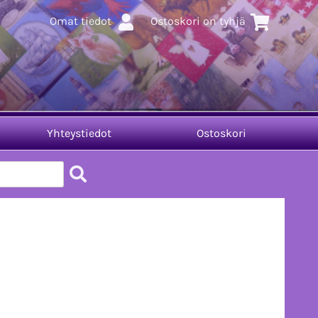
Omat tiedot
Ostoskori on tyhjä
Yhteystiedot
Ostoskori