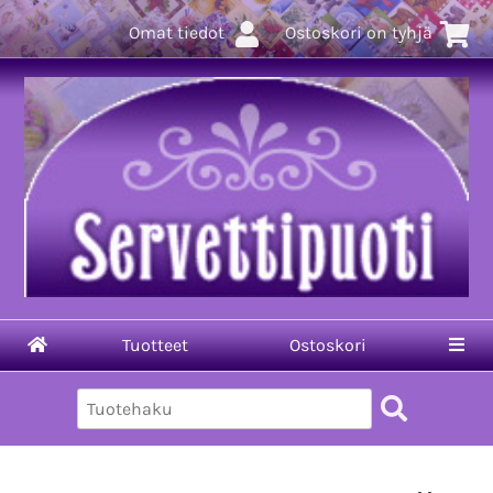
Omat tiedot
Ostoskori on tyhjä
Tuotteet
Ostoskori