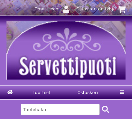
Omat tiedot
Ostoskori on tyhjä
Tuotteet
Ostoskori