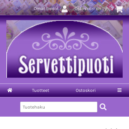
Omat tiedot
Ostoskori on tyhjä
Tuotteet
Ostoskori