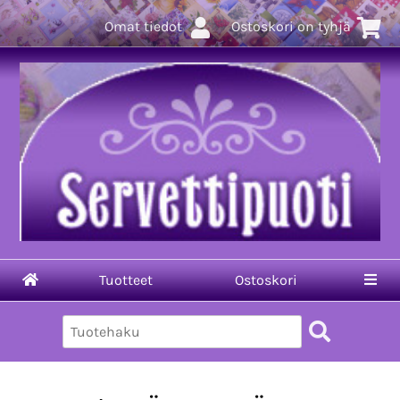
Omat tiedot
Ostoskori on tyhjä
Tuotteet
Ostoskori