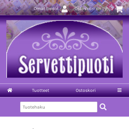
Omat tiedot
Ostoskori on tyhjä
Tuotteet
Ostoskori