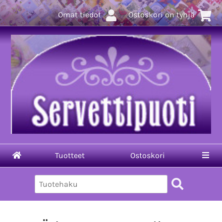
Omat tiedot
Ostoskori on tyhjä
Tuotteet
Ostoskori