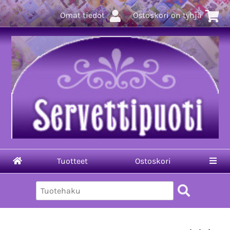
Omat tiedot
Ostoskori on tyhjä
Tuotteet
Ostoskori