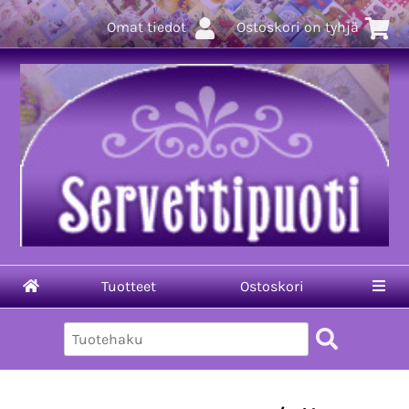
Omat tiedot
Ostoskori on tyhjä
Tuotteet
Ostoskori