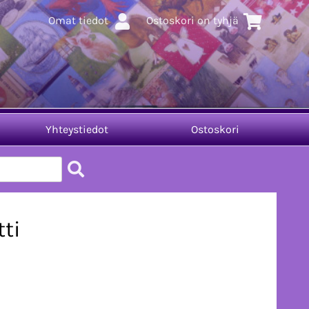
Omat tiedot
Ostoskori on tyhjä
Yhteystiedot
Ostoskori
ti