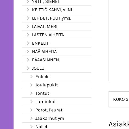
YRTIT, SIENET
KEITTIÖ KAHVI, VIINI
LEHDET, PUUT yms.
LAIVAT, MERI
LASTEN AIHEITA
ENKELIT
HÄÄ AIHEITA
PÄÄASIÄINEN
JOULU
Enkelit
Joulupukit
Tontut
KOKO 3
Lumiukot
Porot, Peurat
Jääkarhut ym
Asiak
Nallet