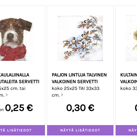
KAULALIINALLA
PALJON LINTUJA TALVINEN
KULTAI
UTALEITA SERVETTI
VALKOINEN SERVETTI
VALKOIN
x25 cm. tai
koko 25x25 TAI 33x33
koko 33
m.
cm.
0,25 €
0,30 €
en