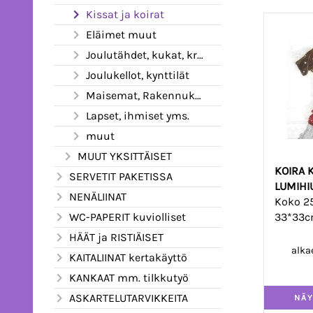
Kissat ja koirat
Eläimet muut
Joulutähdet, kukat, kranssit
Joulukellot, kynttilät
Maisemat, Rakennukset
Lapset, ihmiset yms.
muut
MUUT YKSITTÄISET
KOIRA 
SERVETIT PAKETISSA
LUMIHI
NENÄLIINAT
Koko 25
33*33c
WC-PAPERIT kuviolliset
HÄÄT ja RISTIÄISET
alka
KAITALIINAT kertakäyttö
KANKAAT mm. tilkkutyö
ASKARTELUTARVIKKEITA