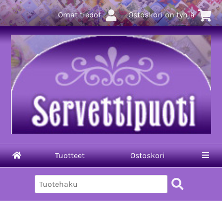
Omat tiedot
Ostoskori on tyhjä
Tuotteet
Ostoskori