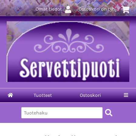
Omat tiedot
Ostoskori on tyhjä
Tuotteet
Ostoskori