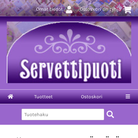
Omat tiedot
Ostoskori on tyhjä
Tuotteet
Ostoskori