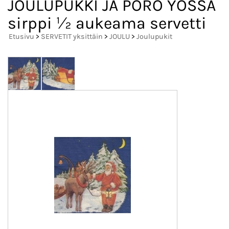
JOULUPUKKI JA PORO YÖSSÄ
sirppi ½ aukeama servetti
Etusivu
>
SERVETIT yksittäin
>
JOULU
>
Joulupukit