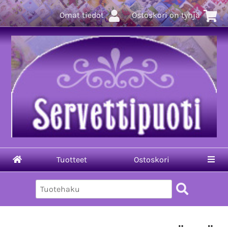
Omat tiedot
Ostoskori on tyhjä
Tuotteet
Ostoskori