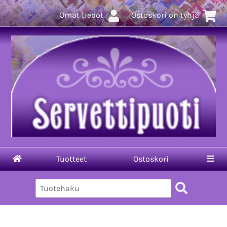
Omat tiedot
Ostoskori on tyhjä
Tuotteet
Ostoskori