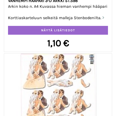
VANHEMPI HÄÄPARI 3-D ARKKI ST.598
Arkin koko n. A4 Kuvassa hieman vanhempi hääpari
Korttiaskarteluun selkeitä malleja Stenbodenilta.
1,10 €