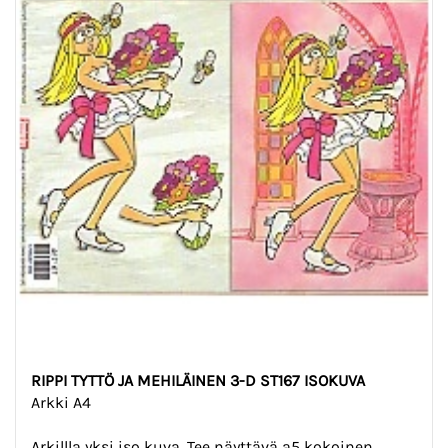
RIPPI TYTTÖ JA MEHILÄINEN 3-D ST167 ISOKUVA
Arkki A4
Arkillla yksi iso kuva. Tee näyttävä a5 kokoinen